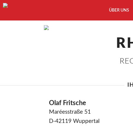
ÜBER UNS
R
RE
I
Olaf Fritsche
Maréesstraße 51
D-42119 Wuppertal