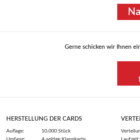
Na
Gerne schicken wir Ihnen ei
HERSTELLUNG DER CARDS
VERTE
Auflage:
10.000 Stück
Verteilu
Umfang:
4-seitige Klappkarte
Laufzeit: